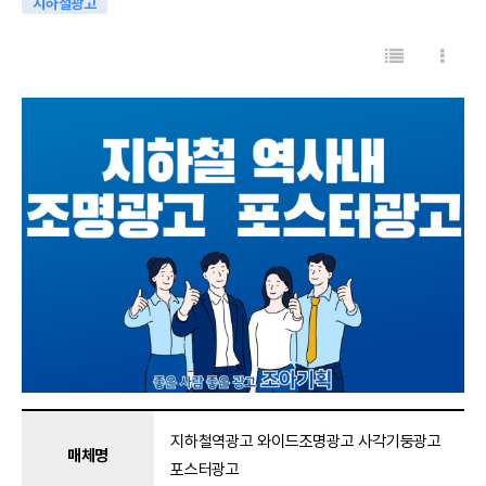
지하철광고
목록
게시판 리스트 옵션
지하철역광고 와이드조명광고 사각기둥광고
매체명
포스터광고