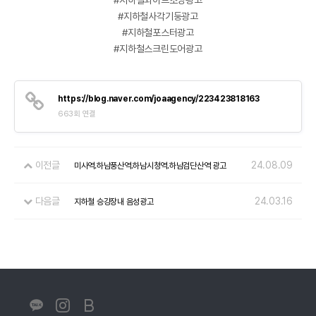
#지하철와이드조명광고
#지하철사각기둥광고
#지하철포스터광고
#지하철스크린도어광고
https://blog.naver.com/joaagency/223423818163
663회 연결
이전글
24.08.09
미사역.하남풍산역.하남시청역.하남검단산역 광고
다음글
24.03.16
지하철 승강장내 음성광고